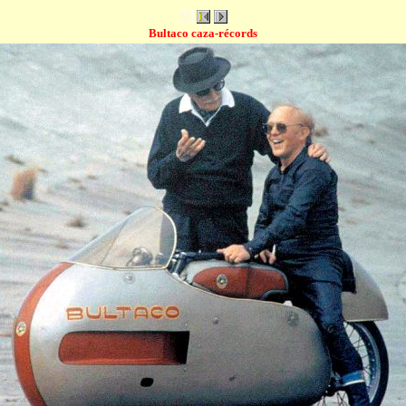
Bultaco c
aza-récords