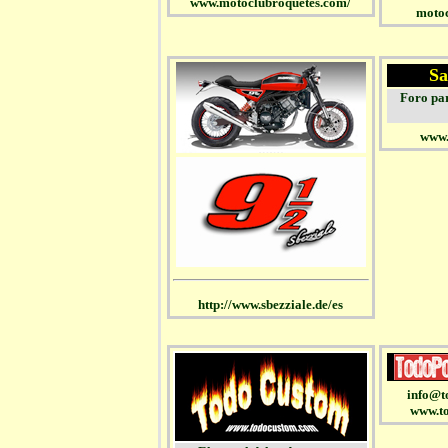
www.motoclubroquetes.com/
moto
Sa
Foro par
www.
http://www.sbezziale.de/es
info@t
www.t