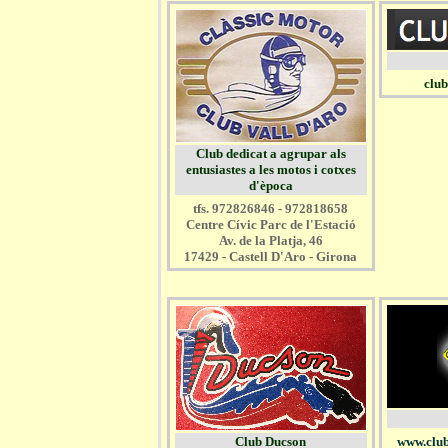
club
Club dedicat a agrupar als
entusiastes a les motos i cotxes
d'època
tfs. 972826846 - 972818658
Centre Cívic Parc de l'Estació
Av. de la Platja, 46
17429 - Castell D'Aro - Girona
Club Ducson
www.clu