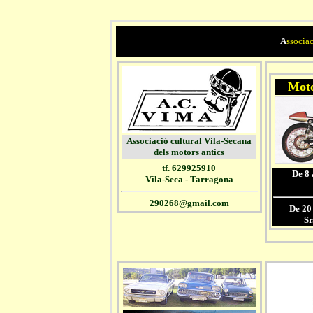
A
ssocia
Moto
Associació cultural Vila-Secana
dels motors antics
tf. 629925910
De 8 
Vila-Seca - Tarragona
290268@gmail.com
De 20
Sr