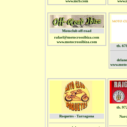
www.mcb.com
www.m
Motoclub off-road
rafael@motocrossibiza.com
www.motocrossibiza.com
tfs. 6
delan
www.motoc
tfs. 9
Roquetes - Tarragona
Narc