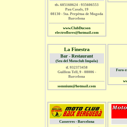
tfs. 605160624 - 935606553
Pau Casals, 19
08130 - Sta. Perpètua de Mogoda
Barcelona
www.ClubDucson
electroflores@hotmail.com
La Finestra
Bar - Restaurant
(Seu del Motoclub Impala)
tf. 932373458
Foro e
Guillem Tell, 9 - 08006 -
Barcelona
ww
somnium@hotmail.com
Casserres - Barcelona