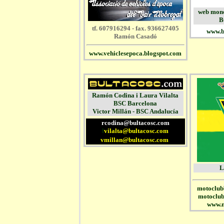
web mono
B
tf. 607916294 - fax. 936627405
www.b
Ramón Casadó
www.vehiclesepoca.blogspot.com
Ramón Codina i Laura Vilalta
BSC Barcelona
Victor Millán - BSC Andalucía
rcodina@bultacosc.com
l
vilalta@bultacosc.com
vmillan@bultacosc.com
L
motoclub
motoclu
www.m