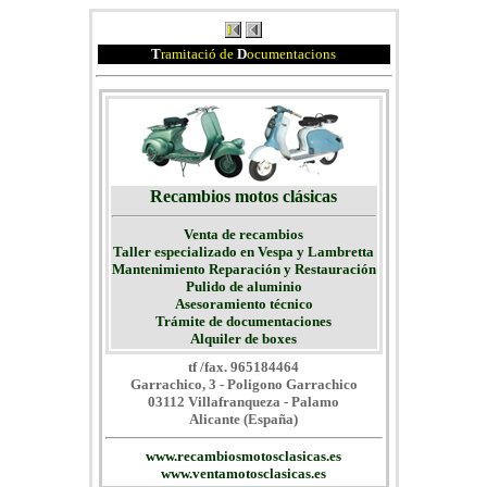
T
ramitació de
D
ocumentacions
Recambios motos clásicas
Venta de recambios
Taller especializado en Vespa y Lambretta
Mantenimiento Reparación y Restauración
Pulido de aluminio
Asesoramiento técnico
Trámite de documentaciones
Alquiler de boxes
tf /fax. 965184464
Garrachico, 3 - Poligono Garrachico
03112 Villafranqueza - Palamo
Alicante (España)
www.recambiosmotosclasicas.es
www.ventamotosclasicas.es