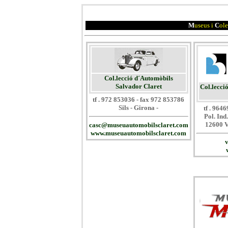
M
useus i
C
ole
Col.lecció d´Automòbils
Salvador Claret
Col.lecci
tf . 972 853036 - fax 972 853786
Sils - Girona -
tf . 964
Pol. Ind
12600 Va
casc@museuautomobilsclaret.com
www.museuautomobilsclaret.com