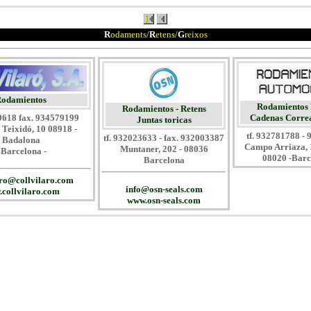
R
odaments/
R
etens/
G
reixos
odamientos
Rodamientos 
Rodamientos - Retens
90618 fax. 934579199
Cadenas Corre
Juntas toricas
 Teixidó, 10 08918 -
tf. 932781788 -
tf. 932023633 - fax. 932003387
Badalona
Campo Arriaza, 1
Muntaner, 202 - 08036
 Barcelona -
08020 -Barc
Barcelona
aro@collvilaro.com
info@osn-seals.com
collvilaro.com
www.osn-seals.com