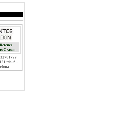
Retenes
as Grasas
 932781799
21 tda. 6 -
elona-