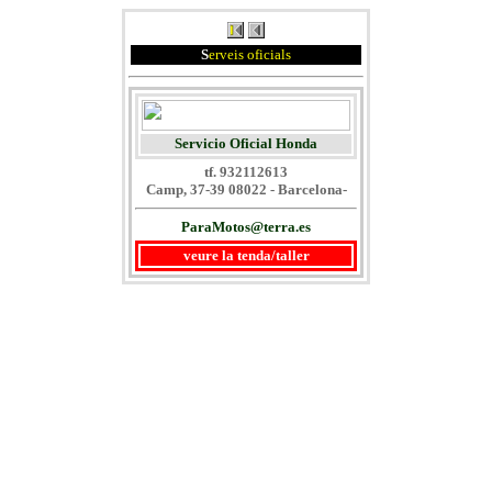
S
erveis oficials
Servicio Oficial Honda
tf. 932112613
Camp, 37-39 08022 - Barcelona-
ParaMotos@terra.es
veure la tenda/taller