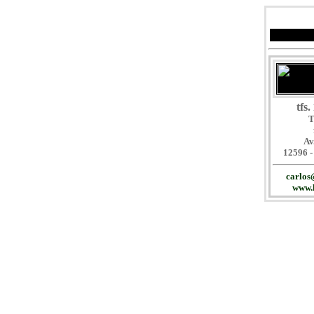
tfs.
T
Av
12596 -
carlos
www.k