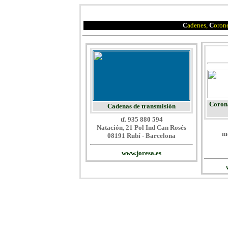
C
adenes,
C
oron
Corona
Cadenas de transmisión
tf. 935 880 594
Natación, 21 Pol Ind Can Rosés
mo
08191 Rubí - Barcelona
www.joresa.es