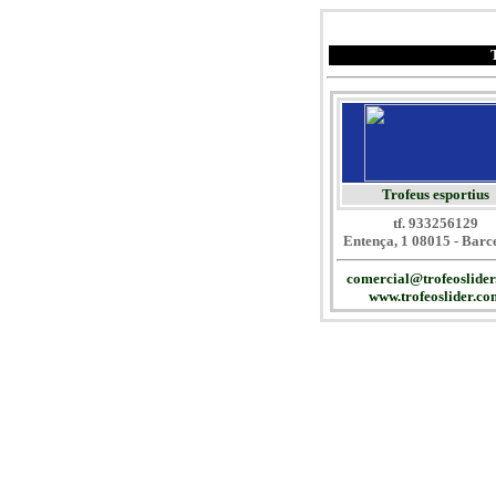
Trofeus esportius
tf. 933256129
Entença, 1 08015 - Barc
comercial@trofeoslide
www.trofeoslider.co