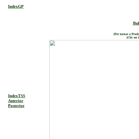
IndexGP
Bul
(Per tornar a Produ
(Clic on 
IndexTSS
Anterior
Posterior