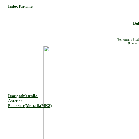
IndexTurisme
Bul
(Per tornar a Prod
(Clic on
ImatgesMetralla
Anterior
Posterior(MetrallaMK2)