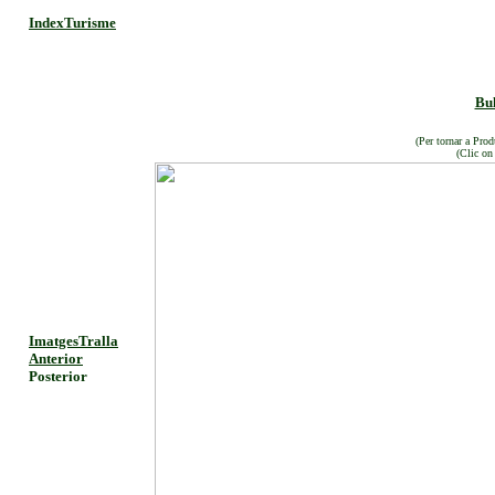
IndexTurisme
Bu
(Per tornar a Prod
(Clic on
ImatgesTralla
Anterior
Posterior