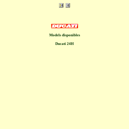
Introducció Bultaco
 de velocitat /
Clients
/
Esdeveniments
/
Links
/
Pilots / Producció
/
Relacionats
/
Models disponibles
Ducati 24H