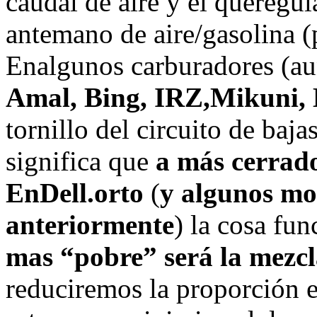
caudal de aire y el queregu
antemano de aire/gasolina (
Enalgunos carburadores (au
Amal, Bing, IRZ,Mikuni, 
tornillo del circuito de baja
significa que
a más cerrado
EnDell.orto
(
y algunos mo
anteriormente
) la cosa fun
mas “pobre” será la mezc
reduciremos la proporción e