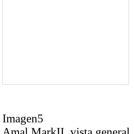
Imagen5
Amal
MarkII_vista general