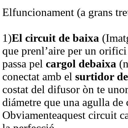
Elfuncionament (a grans tret
1)
El circuit de baixa
(Imatg
que prenl’aire per un orifici 
passa pel
cargol debaixa
(n
conectat amb el
surtidor d
costat del difusor òn te uno
diámetre que una agulla de 
Obviamenteaquest circuit ca
la perfecció.