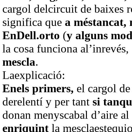
cargol delcircuit de baixes 
significa que
a méstancat, 
EnDell.orto
(
y alguns mode
la cosa funciona al’inrevés,
mescla
.
Laexplicació:
Enels primers,
el cargol de 
derelentí y per tant
si tanq
donan menyscabal d’aire al 
enriquint
la mesclaestequi