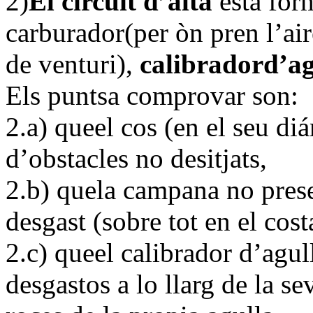
2)
El circuit d’alta
està for
carburador(per òn pren l’air
de venturi),
calibradord’ag
Els puntsa comprovar son:
2.a) queel cos (en el seu diá
d’obstacles no desitjats,
2.b) quela campana no pres
desgast (sobre tot en el costa
2.c) queel calibrador d’agul
desgastos a lo llarg de la s