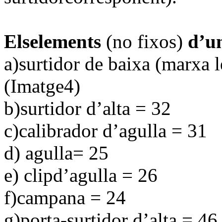
Elselements
(no fixos)
d’u
a)surtidor de baixa (marxa l
(Imatge4)
b)surtidor d’alta = 32
c)calibrador d’agulla = 31
d) agulla= 25
e) clipd’agulla = 26
f)campana = 24
g)porta-surtidor d’alta = 46