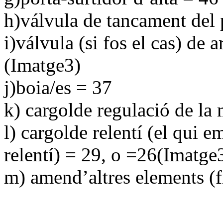
h)válvula de tancament del 
i)válvula (si fos el cas) de 
(Imatge3)
j)boia/es = 37
k) cargolde regulació de la
l) cargolde relentí (el qui 
relentí) = 29, o =26(Imatge
m) amend’altres elements (fil