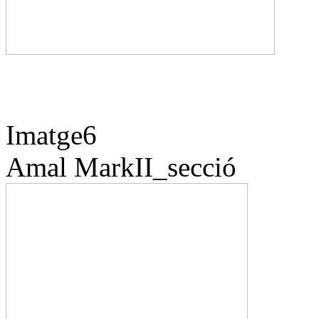
Imatge6
Amal
MarkII_secció