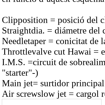
Clipposition = posició del c
Straightdia. = diámetre del 
Needletaper = conicitat de l
Throttlevalve cut Hawai = 
I.M.S. =circuit de sobrealim
"starter"-)
Main jet= surtidor principal 
Air screwslow jet = cargol re