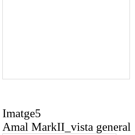
Imatge5
Amal
MarkII_vista general