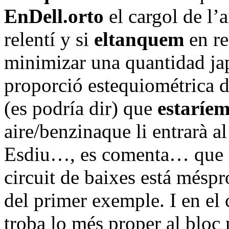
EnDell.orto
el cargol de l’a
relentí y si
eltanquem
en re
minimizar una quantidad ja
proporció estequiométrica d
(es podría dir) que
estaríe
aire/benzinaque li entrarà al
Esdiu…, es comenta… que si
circuit de baixes está méspro
del primer exemple. I en el c
troba lo més proper al bloc