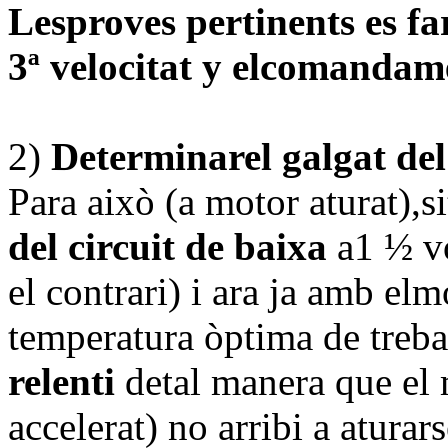
Lesproves pertinents es fa
3ª velocitat y elcomandam
2)
Determinarel galgat del
Para això (a motor aturat),s
del circuit de baixa
a1 ½ vo
el contrari) i ara ja amb elm
temperatura òptima de trebal
relenti
detal manera que el 
accelerat) no arribi a aturar