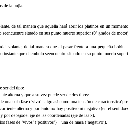
s de la bujía.
nte, de tal manera que aquella hará abrir los platinos en un momentopr
olo seencuentre situado en sus punto muerto superior (0º grados de motor
del volante, de tal manera que al pasar frente a una pequeña bobina 
iso instante que el embolo seencuentre situado en su punto muerto superi
 ser del tipo:
nte alterna y que a su vez puede ser de dos tipos:
 una sola fase (‘vivo’ –algo así como una tensión de característica‘pos
iente alterna y por tanto no hay positivo ni negativo (en el sentidoestr
y por debajodel eje de las coordenadas (eje de las x).
os fases de ‘vivos’ (‘positivos’) + una de masa (‘negativo’).