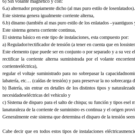
6) Sin volante magnético y con:
6.a) alternador propiamente dicho (al mas puro estilo de losenlatados).
Este sistema genera igualmente corriente alterna,
6.b) dinamo (también al mas puro estilo de los enlatados –yaantiguos 
Este sistema genera corriente continua,
El sistema básico en este tipo de instalaciones, esta compuesto por:
a) Regulador/rectificador de tensión (a tener en cuenta que en lossiste
Este elemento (que puede ser en conjunto o por separado y a su vez el
rectificar la corriente alterna suministrada por el volante encorr
corrienteeléctrica),
regular el voltaje suministrado para no sobrepasar la capacidadnomin
labatería, etc… (caídas de tensión) y para preservar la no sobrecarga d
b) Batería, sin entrar en detalles de los distintos tipos y natural
necesidadeseléctricas del vehiculo y
c) Sistema de disparo para el salto de chispa; su función y tipos esel
lanaturaleza de la corriente de suministro es continua y el origen provi
Generalmente este sistema que determina el disparo de la tensión seenc
Cabe decir que en todos estos tipos de instalaciones eléctricasmenc