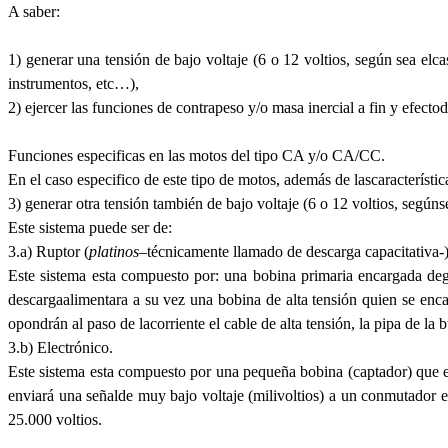
A saber:
1) generar una tensión de bajo voltaje (6 o 12 voltios, según sea elca
instrumentos, etc…),
2) ejercer las funciones de contrapeso y/o masa inercial a fin y efect
Funciones especificas en las motos del tipo CA y/o CA/CC.
En el caso especifico de este tipo de motos, además de lascaracteríst
3) generar otra tensión también de bajo voltaje (6 o 12 voltios, segúnse
Este sistema puede ser de:
3.a) Ruptor (
platinos
–técnicamente llamado de descarga capacitativa-)
Este sistema esta compuesto por: una bobina primaria encargada dege
descargaalimentara a su vez una bobina de alta tensión quien se enca
opondrán al paso de lacorriente el cable de alta tensión, la pipa de la b
3.b) Electrónico.
Este sistema esta compuesto por una pequeña bobina (captador) que e
enviará una señalde muy bajo voltaje (milivoltios) a un conmutador e
25.000 voltios.