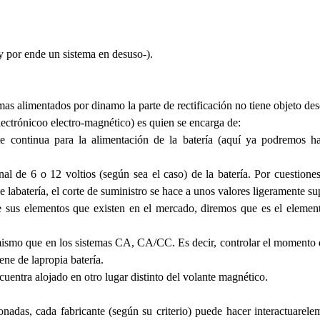
y por ende un sistema en desuso-).
mas alimentados por dinamo la parte de rectificación no tiene objeto des
ectrónicoo electro-magnético) es quien se encarga de:
iente continua para la alimentación de la batería (aquí ya podremos 
al de 6 o 12 voltios (según sea el caso) de la batería. Por cuestiones
e labatería, el corte de suministro se hace a unos valores ligeramente su
ezade sus elementos que existen en el mercado, diremos que es el eleme
 mismo que en los sistemas CA, CA/CC. Es decir, controlar el momento de
ene de lapropia batería.
uentra alojado en otro lugar distinto del volante magnético.
ionadas, cada fabricante (según su criterio) puede hacer interactuarel