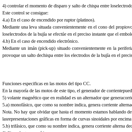
4) controlar el momento de disparo y salto de chispa entre loselectrodo
Este control se consigue:
4.a) En el caso de encendido por ruptor (platinos).
Mediante una leva situada convenientemente en el cono del propiovola
loselectrodos de la bujía se efectúe en el preciso instante que el emb
4.b) En el caso de encendido electrónico.
Mediante un imán (pick-up) situado convenientemente en la periferia
provoque un salto dechispa entre los electrodos de la bujía en el prec
Funciones especificas en las motos del tipo CC.
En la mayoría de las motos de este tipo, el generador de corrientepuede
5) volante magnético que en realidad es un alternador que generacorrie
5.a) monofásico, que como su nombre indica, genera corriente alternade
Nota. No hay que olvidar que hasta el momento estamos hablando decorr
lasrepresentaciones gráficas en forma de curvas sinoidales por encima 
5.b) trifásico, que como su nombre indica, genera corriente alterna ded