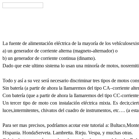
La fuente de alimentación eléctrica de la mayoría de los vehículosexist
a) un generador de corriente alterna (magneto-alternador) o
b) un generador de corriente continua (dinamo).
Dado que este ultimo sistema lo usan una minoría de motos, nosremiti
Todo y así a su vez será necesario discriminar tres tipos de motos cons
Sin batería (a partir de ahora la llamaremos del tipo CA–corriente alter
Con batería (que a partir de ahora la llamaremos del tipo CC-corriente
Un tercer tipo de moto con instalación eléctrica mixta. Es decir,ci
luces,intermitentes, chivatos del cuadro de instrumentos, etc…. (a est
Para ser mas precisos, podríamos acotar este tutorial a: Bultaco,Mo
Hispania. HondaServeta. Lambretta. Rieju. Vespa, y muchas otras.