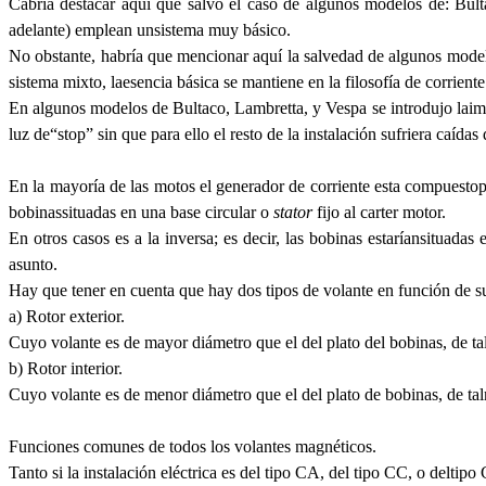
Cabria destacar aquí que salvo el caso de algunos modelos de: Bul
adelante) emplean unsistema muy básico.
No obstante, habría que mencionar aquí la salvedad de algunos model
sistema mixto, laesencia básica se mantiene en la filosofía de corriente 
En algunos modelos de Bultaco, Lambretta, y Vespa se introdujo laimpl
luz de“stop” sin que para ello el resto de la instalación sufriera caíd
En la mayoría de las motos el generador de corriente esta compuesto
bobinassituadas en una base circular o
stator
fijo al carter motor.
En otros casos es a la inversa; es decir, las bobinas estaríansituadas
asunto.
Hay que tener en cuenta que hay dos tipos de volante en función de s
a) Rotor exterior.
Cuyo volante es de mayor diámetro que el del plato del bobinas, de tal
b) Rotor interior.
Cuyo volante es de menor diámetro que el del plato de bobinas, de tal
Funciones comunes de todos los volantes magnéticos.
Tanto si la instalación eléctrica es del tipo CA, del tipo CC, o delt