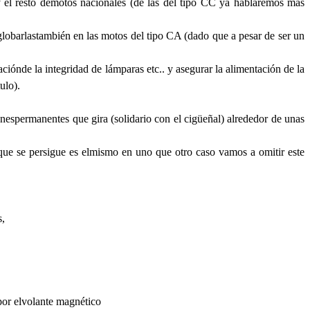
 el resto demotos nacionales (de las del tipo CC ya hablaremos mas
lobarlastambién en las motos del tipo CA (dado que a pesar de ser un
iónde la integridad de lámparas etc.. y asegurar la alimentación de la
ulo).
espermanentes que gira (solidario con el cigüeñal) alrededor de unas
que se persigue es elmismo en uno que otro caso vamos a omitir este
s,
 por elvolante magnético