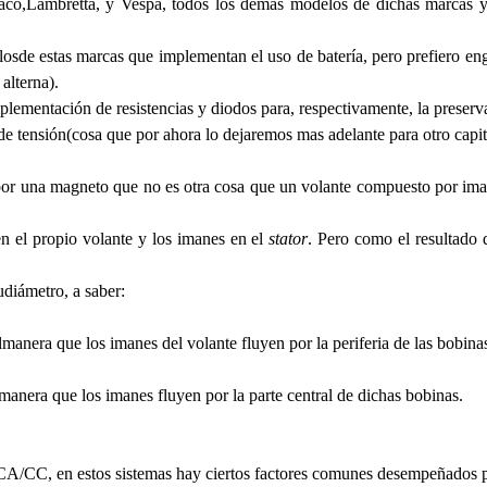
taco,Lambretta, y Vespa, todos los demás modelos de dichas marcas y
osde estas marcas que implementan el uso de batería, pero prefiero eng
alterna).
ementación de resistencias y diodos para, respectivamente, la preservac
as de tensión(cosa que por ahora lo dejaremos mas adelante para otro capit
por una magneto que no es otra cosa que un volante compuesto por iman
 en el propio volante y los imanes en el
stator
. Pero como el resultado 
udiámetro, a saber:
manera que los imanes del volante fluyen por la periferia de las bobina
manera que los imanes fluyen por la parte central de dichas bobinas.
ipo CA/CC, en estos sistemas hay ciertos factores comunes desempeñados