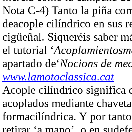
Nota C-4) Tanto la piña com
deacople cilíndrico en sus r
cigüeñal. Siqueréis saber m
el tutorial ‘
Acoplamientosme
apartado de‘
Nocions de mec
www.lamotoclassica.cat
Acople cilíndrico significa
acoplados mediante chaveta, 
formacilíndrica. Y por tanto
retirar ‘a mano’, o en sudef