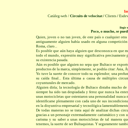
In
Catàleg-web /
Circuits de velocitat
/
Clients
/
Esde
llegir 
Poco, o mucho, se pue
Quien, joven o no tan joven, de este país o cualquier otr
antiguamente alguien había usado en alguna competición p
Roma, claro...
Es posible que aún haya alguien que desconozca en que mod
todo el mundo, expresión muy significativa precisamente p
su existencia pasada.
Aún es posible que alguien no sepa que Bultaco se exportó
productos de la marca, simplemente, se podría citar: Asia, Á
Yo tuve la suerte de conocer todo su esplendor; una profun
su caída final... Esta última a causa de múltiples circ
coyunturales de mercado.
Alguien diría; la tecnología de Bultaco distaba mucho de 
siempre ha sido tan despiadada y feroz que nunca ha enten
unas motocicletas que ostentaron una personalidad nunca m
identificarse plenamente con cada uno de sus incondiciona
en la disyuntiva empresarial y tecnológica lamentablement
De todas maneras no se trata aquí de analizar dichas circ
gracias a un personaje extremadamente carismático y con 
carisma y su saber a unas motocicletas de tal manera qu
tenemos, la suerte de ser Bultaquistas. Y seguramente tamb