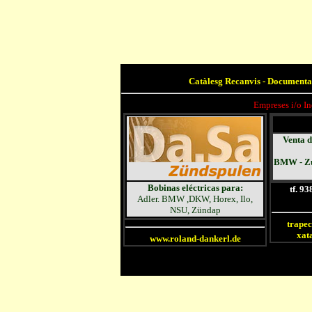
Catàlesg Recanvis - Documenta
Empreses i/o I
Venta d
BMW
-
Z
Bobinas eléctricas para:
tf. 9
Adler. BMW ,DKW, Horex, Ilo,
NSU, Zündap
trape
xat
www.roland-dankerl.de