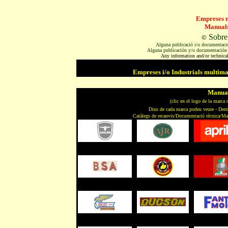
Empreses m
Manuals
Sobre
©
Alguna publicació i/o documentació 
Alguna publicación y/o documentación t
Any information and/or technical
Empreses i/o Industrials multim
Manual
(clic en el logo de la marca 
Dins de cada marca podeu veure - Dent
Catàlegs de recanvis/Documentació tècnica/Man