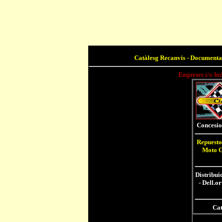
Catàlesg Recanvis - Documenta
Empreses i/o Ind
Concesio
Repuesto
Moto G
Distribui
- Dell.or
Cat