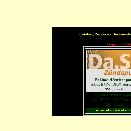
Catàlesg Recanvis - Documenta
Empreses i/o I
Bobinas eléctricas pa
Adler. BMW ,DKW, Horex,
NSU, Zündap
Bobinas eléctricas pa
Adler. BMW ,DKW, Horex,
NSU, Zündap
www.roland-dankerl.