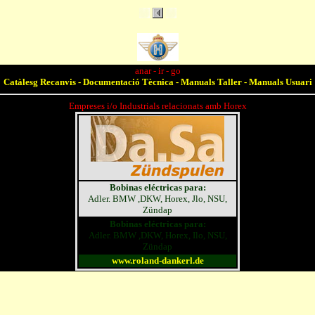
anar - ir - go
Catàlesg Recanvis - Documentació Tècnica - Manuals Taller - Manuals Usuari
Empreses i/o Industrials relacionats amb Horex
Bobinas eléctricas para:
Adler. BMW ,DKW, Horex, Jlo, NSU,
Zündap
Bobinas eléctricas para:
Adler. BMW ,DKW, Horex, Ilo, NSU,
Zündap
www.roland-dankerl.de