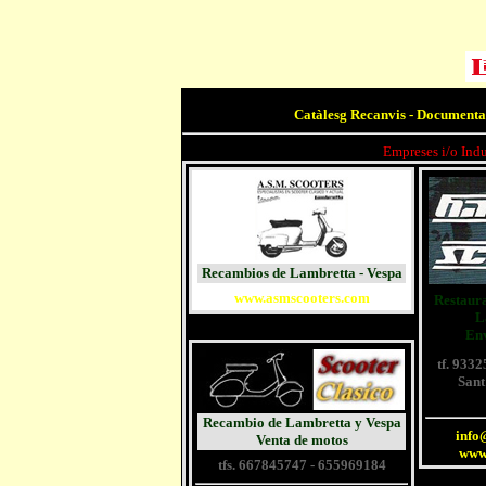
Catàlesg Recanvis - Documenta
Empreses i/o Indu
Recambios de Lambretta - Vespa
www.asmscooters.com
Restaur
L
Env
tf. 933
Sant
Recambio de Lambretta y Vespa
info
Venta de motos
www
tfs. 667845747 - 655969184