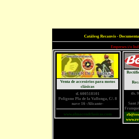
Catàlesg Recanvis - Documenta
Empreses i/o Ind
Rectifi
Venta de accesórios para motos
Rec
clásicas
tfs.
tf. 600518101
Poligono Pla de la Vallonga, C/. 8
Sant 
nave 16 -Alicante-
Franques
www.almacendclasicas.com
rb@rec
www.rec