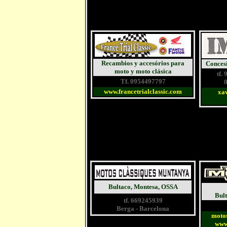
Recambios y accesórios para
Conces
moto y moto clásica
tf.
Tf. 0954497797
0
www.francetrialclassic.com
xa
Bultaco, Montesa, OSSA
Bul
tf. 669245939
Berga - Barcelona
moto
www