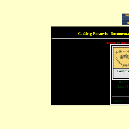
Catàlesg Recanvis - Documenta
Empreses i/o Indust
Compra-
tfs. 
fax. 9
www.mau