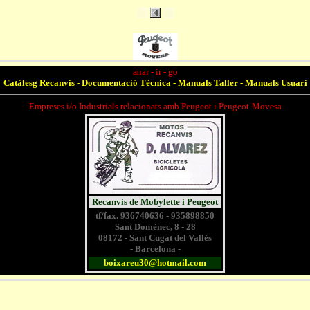
anar - ir - go
Catàlesg Recanvis - Documentació Tècnica - Manuals Taller - Manuals Usuari
Empreses i/o Industrials relacionats amb Peugeot i Peugeot-Movesa
Recanvis de Mobylette i Peugeot
tf/fax. 936740636 - 935898850
Sant Domènec, 8 - 28
08172 - Sant Cugat del Vallès
- Barcelona -
boixareu30@hotmail.com