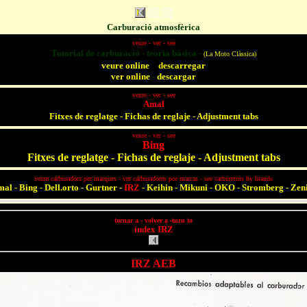
Carburació atmosfèrica
veure - ver - see
Tutorial de carburació - teoria bàsica -
(La Moto Clàssica)
-
veure online
descarregar
ver online
-
descargar
veure - ver - see
Amal
Fitxes de reglatge - Fichas de reglaje - Adjustment tabs
veure - ver - see
Bing
Fitxes de reglatge - Fichas de reglaje - Adjustment tabs
veure carburadors per marques - ver carburadores por marcas - see carburetors by brands
mal
-
Bing
-
Dell.orto
-
Gurtner
-
IRZ
-
Keihin
-
Mikuni
-
OKO
-
Stromberg
-
Zen
tornar a - volver a -turn to
index IRZ
IRZ AEB