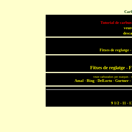
Carb
Tutorial de carbura
veur
-
desc
Fitxes de reglatge -
Fitxes de reglatge - 
veure carburadors per marques - v
Amal
-
Bing
-
Dell.orto
-
Gurtner
-
9 1/2 - 11 - 1