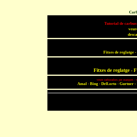
Carb
Tutorial de carbura
veur
-
desc
Fitxes de reglatge -
Fitxes de reglatge - 
veure carburadors per marques - v
Amal
-
Bing
-
Dell.orto
-
Gurtner
-