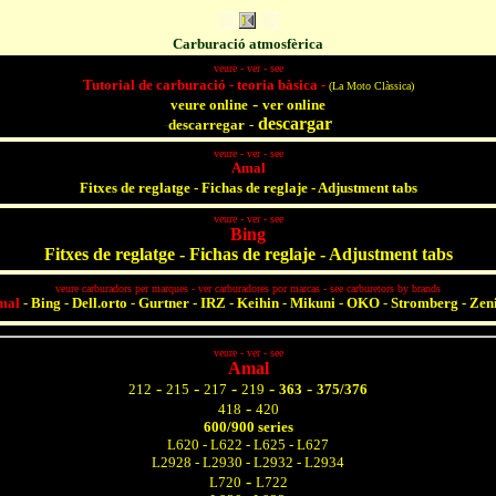
Carburació atmosfèrica
veure - ver - see
Tutorial de carburació - teoria bàsica -
(La Moto Clàssica)
-
veure online
ver online
descargar
-
descarregar
-
veure - ver - see
Amal
Fitxes de reglatge - Fichas de reglaje - Adjustment tabs
veure - ver - see
Bing
Fitxes de reglatge - Fichas de reglaje - Adjustment tabs
veure carburadors per marques - ver carburadores por marcas - see carburetors by brands
mal
-
Bing
-
Dell.orto
-
Gurtner
-
IRZ
-
Keihin
-
Mikuni
-
OKO
-
Stromberg
-
Zen
veure - ver - see
Amal
-
-
-
-
-
212
215
217
219
363
375/376
-
418
420
600/900 series
L620
-
L622
-
L625
-
L627
L2928 - L2930 - L2932 - L2934
-
L720
L722