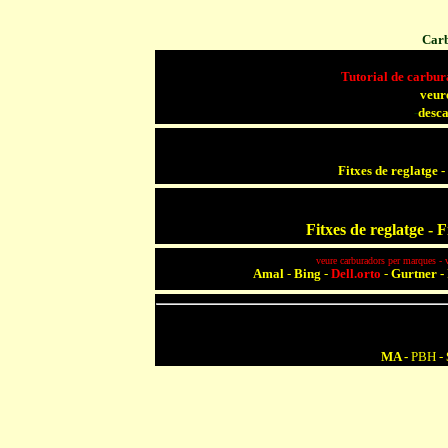
Carb
Tutorial de carbura
veur
-
desc
Fitxes de reglatge -
Fitxes de reglatge - 
veure carburadors per marques - v
Amal
-
Bing
-
Dell.orto
-
Gurtner
-
MA
-
PBH -